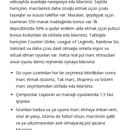
vebsaytda asanlıqla naviqasiya edə bilərsiniz. Saytda
həmçinin, mərclərinizi daha zövqlü etmək üçün çoxlu
təşviqlər və xüsusi təkliflər var. Məsələn, qeydiyyat üçün
təxminən 550 manat məbləğində bonus var. İlk
depozitinizdə 50%-ə qədər endirim əldə etmək üçün pulsuz
bonus kodundan da istifadə edə bilərsiniz. Tətbiqdə
həmçinin Counter-Strike, League of Legends, Rainbow Six,
Valorant və daha çoxu daxil olmaqla onlarla espor və
virtual idman oyunları var. Hətta real pul mərc etməzdən
əvvəl oyunu demo rejimində oynaya bilərsiniz
Siz oyun üzərindən hər bir seçiminizi bitirdikdən sonra
mərc etmək istəsiniz, Tək mərc, Ekspress və Sistem
mərc seçimlərindən istifadə edə bilərsiniz.
Çеmрiоnlаr Liqаsının ən mаrаqlı оyunlаrındа 1,5 fаiz
qоyulur.
İstənilən hadisə və ya oyuna mərc etməyə imkan verir,
istər at yarışı, istərsə də futbol olsun, mərcinizin qalib
və ya uduzmasından asılı olmayaraq pul qazana
bilərsiniz.