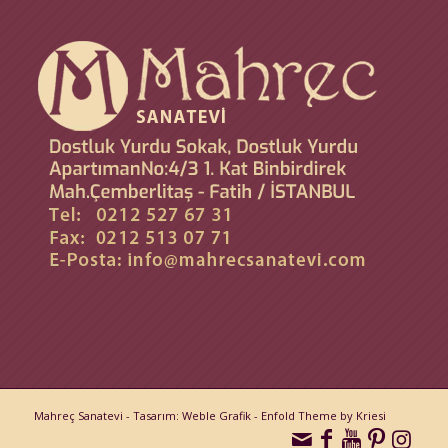
Mahreç Sanatevi -
Tasarım: Weble Grafik
-
Enfold Theme by Kriesi