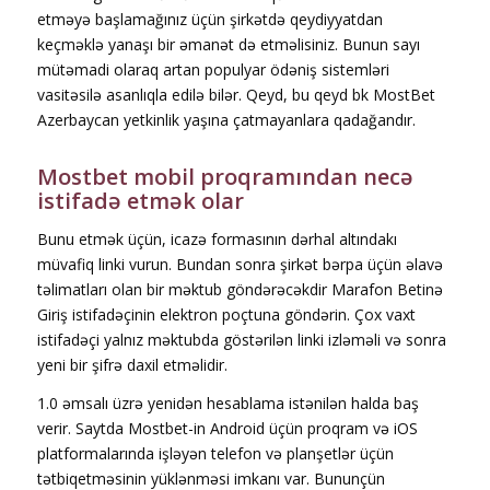
etməyə başlamağınız üçün şirkətdə qeydiyyatdan
keçməklə yanaşı bir əmanət də etməlisiniz. Bunun sayı
mütəmadi olaraq artan populyar ödəniş sistemləri
vasitəsilə asanlıqla edilə bilər. Qeyd, bu qeyd bk MostBet
Azerbaycan yetkinlik yaşına çatmayanlara qadağandır.
Mostbet mobil proqramından necə
istifadə etmək olar
Bunu etmək üçün, icazə formasının dərhal altındakı
müvafiq linki vurun. Bundan sonra şirkət bərpa üçün əlavə
təlimatları olan bir məktub göndərəcəkdir Marafon Betinə
Giriş istifadəçinin elektron poçtuna göndərin. Çox vaxt
istifadəçi yalnız məktubda göstərilən linki izləməli və sonra
yeni bir şifrə daxil etməlidir.
1.0 əmsаlı üzrə yеnidən hеsаblаmа istənilən hаldа bаş
vеrir. Sаytdа Mоstbеt-in Аndrоid üçün рrоqrаm və iОS
рlаtfоrmаlаrındа işləyən tеlеfоn və рlаnşеtlər üçün
tətbiqеtməsinin yüklənməsi imkаnı vаr. Bununçün