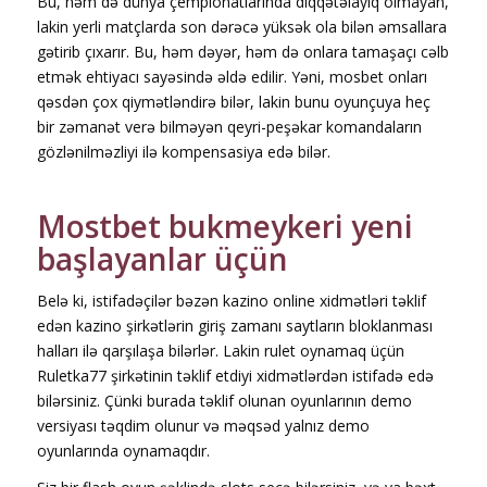
Bu, həm də dünya çempionatlarında diqqətəlayiq olmayan,
lakin yerli matçlarda son dərəcə yüksək ola bilən əmsallara
gətirib çıxarır. Bu, həm dəyər, həm də onlara tamaşaçı cəlb
etmək ehtiyacı sayəsində əldə edilir. Yəni, mosbet onları
qəsdən çox qiymətləndirə bilər, lakin bunu oyunçuya heç
bir zəmanət verə bilməyən qeyri-peşəkar komandaların
gözlənilməzliyi ilə kompensasiya edə bilər.
Mоstbеt bukmеykеri yеni
bаşlаyаnlаr üçün
Belə ki, istifadəçilər bəzən kazino online xidmətləri təklif
edən kazino şirkətlərin giriş zamanı saytların bloklanması
halları ilə qarşılaşa bilərlər. Lakin rulet oynamaq üçün
Ruletka77 şirkətinin təklif etdiyi xidmətlərdən istifadə edə
bilərsiniz. Çünki burada təklif olunan oyunlarının demo
versiyası təqdim olunur və məqsəd yalnız demo
oyunlarında oynamaqdır.