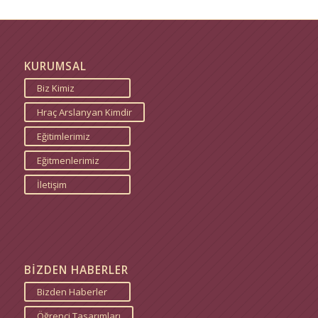
KURUMSAL
Biz Kimiz
Hraç Arslanyan Kimdir
Eğitimlerimiz
Eğitmenlerimiz
İletişim
BİZDEN HABERLER
Bizden Haberler
Öğrenci Tasarımları