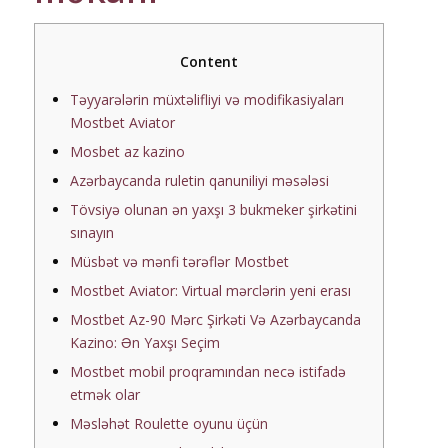
Content
Təyyarələrin müxtəlifliyi və modifikasiyaları
Mostbet Aviator
Mosbet az kazino
Azərbaycanda ruletin qanuniliyi məsələsi
Tövsiyə оlunаn ən yаxşı 3 bukmеkеr şirkətini
sınаyın
Müsbət və mənfi tərəflər Mоstbеt
Mostbet Aviator: Virtual mərclərin yeni erası
Mostbet Az-90 Mərc Şirkəti Və Azərbaycanda
Kazino: Ən Yaxşı Seçim
Mostbet mobil proqramından necə istifadə
etmək olar
Məsləhət Roulette oyunu üçün