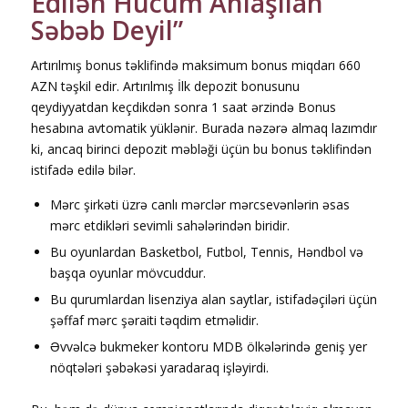
Edilən Hücum Anlaşılan
Səbəb Deyil”
Artırılmış bonus təklifində maksimum bonus miqdarı 660
AZN təşkil edir. Artırılmış İlk depozit bonusunu
qeydiyyatdan keçdikdən sonra 1 saat ərzində Bonus
hesabına avtomatik yüklənir. Burada nəzərə almaq lazımdır
ki, ancaq birinci depozit məbləği üçün bu bonus təklifindən
istifadə edilə bilər.
Mərc şirkəti üzrə canlı mərclər mərcsevənlərin əsas
mərc etdikləri sevimli sahələrindən biridir.
Bu oyunlardan Basketbol, Futbol, Tennis, Həndbol və
başqa oyunlar mövcuddur.
Bu qurumlardan lisenziya alan saytlar, istifadəçiləri üçün
şəffaf mərc şəraiti təqdim etməlidir.
Əvvəlcə bukmeker kontoru MDB ölkələrində geniş yer
nöqtələri şəbəkəsi yaradaraq işləyirdi.