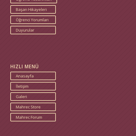
Başarı Hikayeleri
Öğrenci Yorumları
Duyurular
HIZLI MENÜ
Anasayfa
İletişim
Galeri
Mahrec Store
Mahrec Forum