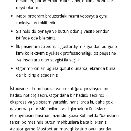
hesabları, parametrlər, mərc tarixi, balans, bonuslar
qeyd olunur.
Mobil proqram brauzerdəki rəsmi vebsaytla eyni
funksiyaları təklif edir.
Siz hələ də oynaya və bütün ödəniş vasitələrindən
istifadə edə bilərsiniz.
İlk pasientimizə xidmət göstərdiyimiz gündən bu günə
kimi kollektivimiz yüksək professionallığı, öz peşəsinə
və insanlara olan sevgisi ilə seçilir.
Əgər mərcinizin uğurla qəbul olunarsa, ekranda buna
dair bildiriş alacaqsınız.
İstədiyiniz idman hadisə və əmsalı (proqnozlaşdırılan
hadisə nəticə) seçin. Əgər daha bir hadisə seçilirsə –
ekspress və ya sistem yaradılır, hansılarda ki, daha çox
qazanmaq olar.Müqaviləni təsdiqləmək üçün “Mərc
et”düyməsini basmaq lazımdır. Şəxsi Kabinetdə “bahislərin
tarixi” bölməsində bütün məhbuslara baxa bilərsiniz.
Aviator game Mostbet ən maraqlı kazino oyunlarından