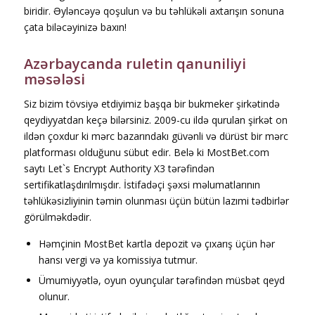
biridir. Əyləncəyə qoşulun və bu təhlükəli axtarışın sonuna
çata biləcəyinizə baxın!
Azərbaycanda ruletin qanuniliyi
məsələsi
Siz bizim tövsiyə etdiyimiz başqa bir bukmeker şirkətində
qeydiyyatdan keçə bilərsiniz. 2009-cu ildə qurulan şirkət on
ildən çoxdur ki mərc bazarındakı güvənli və dürüst bir mərc
platforması olduğunu sübut edir. Belə ki MostBet.com
saytı Let`s Encrypt Authority X3 tərəfindən
sertifikatlaşdırılmışdır. İstifadəçi şəxsi məlumatlarının
təhlükəsizliyinin təmin olunması üçün bütün lazımi tədbirlər
görülməkdədir.
Həmçinin MostBet kartla depozit və çıxarış üçün hər
hansı vergi və ya komissiya tutmur.
Ümumiyyətlə, oyun oyunçular tərəfindən müsbət qeyd
olunur.