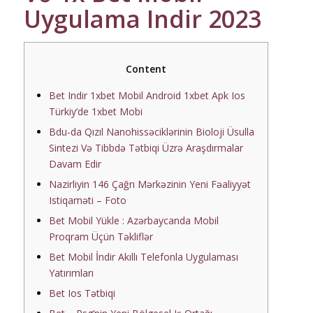
Uygulama Indir 2023
Content
Bet Indir 1xbet Mobil Android 1xbet Apk Ios
Türkiy’de 1xbet Mobi
Bdu-da Qızıl Nanohissəciklərinin Bioloji Üsulla
Sintezi Və Tibbdə Tətbiqi Üzrə Araşdırmalar
Davam Edir
Nazirliyin 146 Çağrı Mərkəzinin Yeni Fəaliyyət
Istiqaməti – Foto
Bet Mobil Yükle : Azərbaycanda Mobil
Proqram Üçün Təkliflər
Bet Mobil İndir Akıllı Telefonla Uygulaması
Yatırımları
Bet Ios Tətbiqi