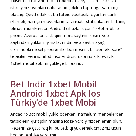
1xBet cellular Android-in təkmil axtarış sistemi isə sizə
istədiyiniz oyunları daha asan şəkildə tapmağa yardımçı
olacaq. Qeyd edək ki, bu tətbiq vasitəsilə oyunları canlı
izləmək, həmçinin oyunların təfərrüatlı statistikaları ilə tanış
olmaq mümkündür. Android cihazlar üçün 1xBet mobile
phone Azerbaijan tətbiqini mərc saytının rəsmi veb-
saytından yükləməyiniz lazımdır. Veb-saytın aşağı
qismindəki mobil proqramlar bölməsinə, bir sonraki süre?
te açılan yeni səhifədə isə Android üzərinə klikləyərək,
1xBet mobil apk -ni yukleye bilərsiniz.
Bet Indir 1xbet Mobil
Android 1xbet Apk Ios
Türkiy’de 1xbet Mobi
Ancaq 1xBet mobil yukle edərkən, naməlum mənbələrdən
tətbiqlərin quraşdırılmasına icazə verdiyinizdən əmin olun.
Nəzərinizə çatdıraq ki, bu tətbiqi yükləmək cihazınız üçün
heç bir təhlükə yaratmır.