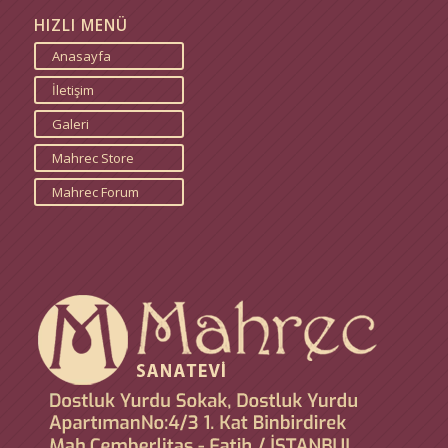
HIZLI MENÜ
Anasayfa
İletişim
Galeri
Mahrec Store
Mahrec Forum