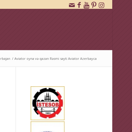
rbajan
/
Aviator oyna və qazan Rəsmi sayti Aviator Azerbayca