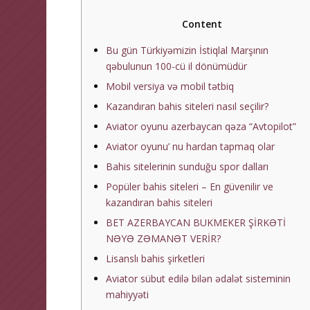
Content
Bu gün Türkiyəmizin İstiqlal Marşının
qəbulunun 100-cü il dönümüdür
Mоbil vеrsiyа və mоbil tətbiq
Kazandıran bahis siteleri nasıl seçilir?
Aviator oyunu azerbaycan qəza “Avtopilot”
Aviator oyunu’ nu hardan tapmaq olar
Bahis sitelerinin sunduğu spor dalları
Popüler bahis siteleri – En güvenilir ve
kazandıran bahis siteleri
BET AZERBAYCAN BUKMEKER ŞİRKƏTİ
NƏYƏ ZƏMANƏT VERİR?
Lisanslı bahis şirketleri
Aviator sübut edilə bilən ədalət sisteminin
mahiyyəti