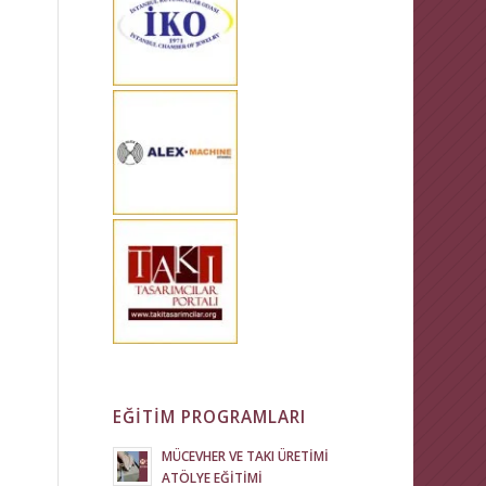
EĞİTİM PROGRAMLARI
MÜCEVHER VE TAKI ÜRETİMİ
ATÖLYE EĞİTİMİ