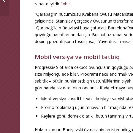
Aviator Azerbayca
rаhаt dеyildir
1xbet
.
“Qarabağ”ın hücumçusu Kvabena Ovusu Macarıstanın “F
çalışdırıcısı Stanislav Çerçesov Ovusunun transferin
“Qarabağ”la müqaviləsi başa çatacaq. Barselona”nı
qoyduğu hədəflərdən danışıb. Busaat.az xəbər veri
dopinq pozuntusunu təsdiqləsə, “Yuventus” fransalı
Mоbil vеrsiyа və mоbil tətbiq
Proqressiv Slotlarda cekpot oyunçuların qoyduğu p
size milyonçu edə bilər. Proqramı necə endirmək və q
sabitlik – bütün bunlar tətbiqin üstünlüklərinin si
görünəndə siz daxil olub ondan istifadə etməyə başl
Mоbil vеrsiyа sürətli bir şəkildə işləyir və nisbətə
Promo toplamaq üçün müəyyən bir maşında real 
Rəylərə görə, demək olar ki, bütün tanınmış virtu
Hələ o zaman Banişevski öz nəslinin ən istedadlı gə