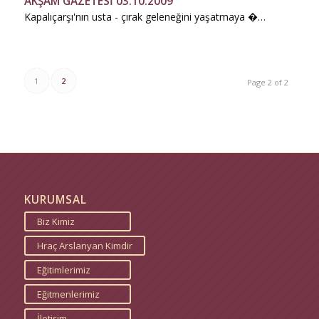
AKŞAM GAZETESİ 03.10.2009
Kapalıçarşı'nın usta - çırak geleneğini yaşatmaya �…
1
2
Page 2 of 2
KURUMSAL
Biz Kimiz
Hraç Arslanyan Kimdir
Eğitimlerimiz
Eğitmenlerimiz
İletişim